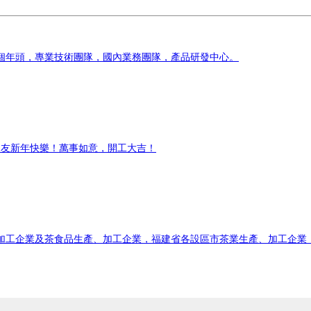
9個年頭，專業技術團隊，國內業務團隊，產品研發中心。
界朋友新年快樂！萬事如意，開工大吉！
加工企業及茶食品生產、加工企業，福建省各設區市茶業生產、加工企業