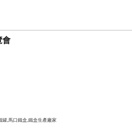
覽會
鐵罐,馬口鐵盒,鐵盒生產廠家