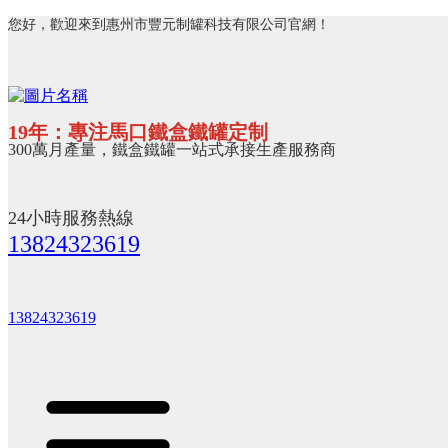
您好，歡迎來到惠州市豐元制罐科技有限公司官網！
19年：專注馬口鐵盒鐵罐定制
300萬月產量，鐵盒鐵罐一站式承接生產服務商
24小時服務熱線
13824323619
13824323619