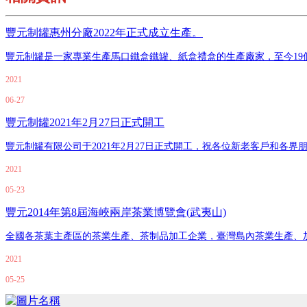
豐元制罐惠州分廠2022年正式成立生產。
豐元制罐是一家專業生產馬口鐵盒鐵罐、紙盒禮盒的生產廠家，至今1
2021
06-27
豐元制罐2021年2月27日正式開工
豐元制罐有限公司于2021年2月27日正式開工，祝各位新老客戶和各
2021
05-23
豐元2014年第8屆海峽兩岸茶業博覽會(武夷山)
全國各茶葉主產區的茶業生產、茶制品加工企業，臺灣島內茶業生產、
2021
05-25