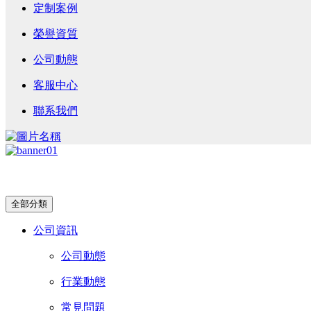
定制案例
榮譽資質
公司動態
客服中心
聯系我們
新聞中心
全部分類
公司資訊
公司動態
行業動態
常見問題