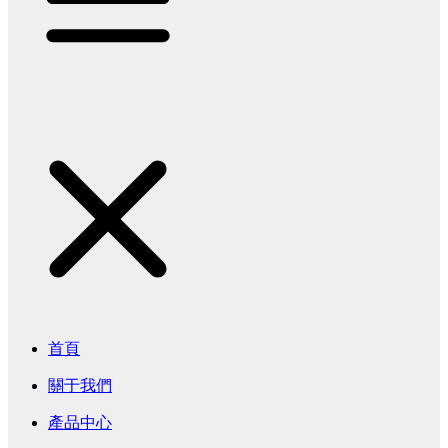
首頁
關于我們
產品中心