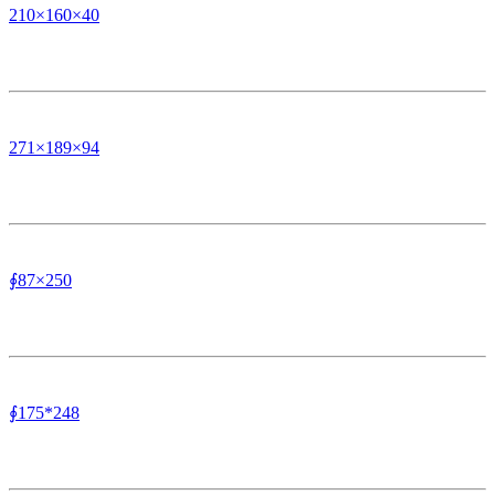
210×160×40
271×189×94
∮87×250
∮175*248