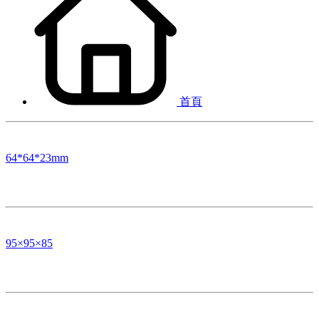
首頁
64*64*23mm
95×95×85