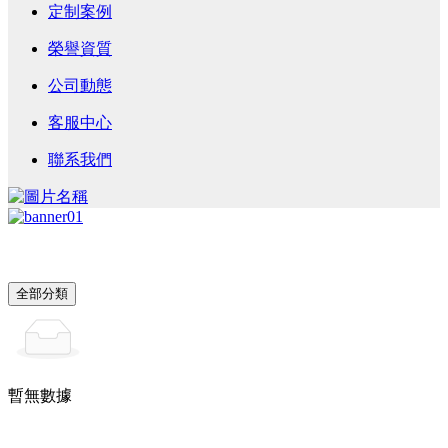
定制案例
榮譽資質
公司動態
客服中心
聯系我們
產品中心
全部分類
暫無數據
推薦產品