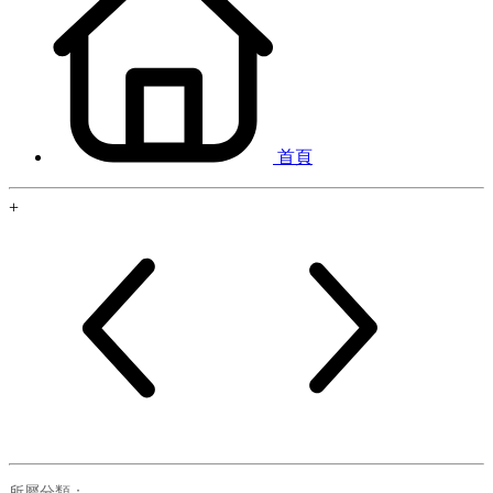
首頁
+
所屬分類：