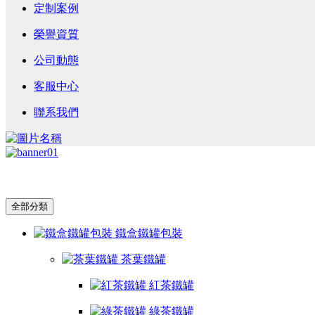
定制案例
榮譽資質
公司動態
客服中心
聯系我們
產品中心
全部分類
鐵盒鐵罐包裝
茶葉鐵罐
紅茶鐵罐
綠茶鐵罐