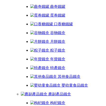
曲奇鐵罐
蛋卷鐵罐
口香糖鐵罐
谷物鐵盒
月餅鐵盒
粽子鐵盒
年貨鐵盒
特產鐵盒
其他食品鐵盒
嬰幼童食品鐵盒
農副產品鐵盒
枸杞鐵盒