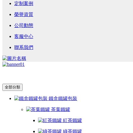
定制案例
榮譽資質
公司動態
客服中心
聯系我們
產品中心
全部分類
鐵盒鐵罐包裝
茶葉鐵罐
紅茶鐵罐
綠茶鐵罐