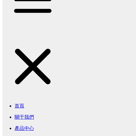
首頁
關于我們
產品中心