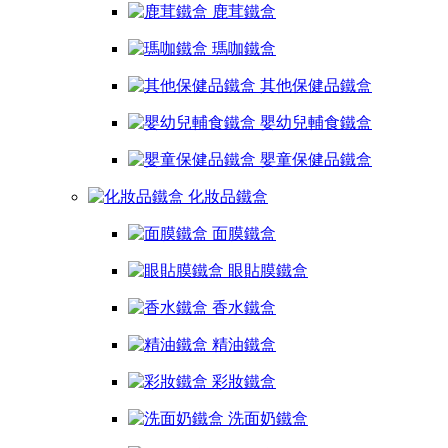
鹿茸鐵盒
瑪咖鐵盒
其他保健品鐵盒
嬰幼兒輔食鐵盒
嬰童保健品鐵盒
化妝品鐵盒
面膜鐵盒
眼貼膜鐵盒
香水鐵盒
精油鐵盒
彩妝鐵盒
洗面奶鐵盒