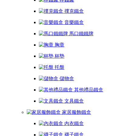
撲克鐵盒
音樂鐵盒
馬口鐵鐵牌
胸章
杯墊
托盤
儲物盒
其他禮品鐵盒
文具鐵盒
家居服飾鐵盒
內衣鐵盒
襪子鐵盒