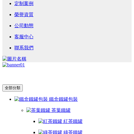
定制案例
榮譽資質
公司動態
客服中心
聯系我們
產品中心
全部分類
鐵盒鐵罐包裝
茶葉鐵罐
紅茶鐵罐
綠茶鐵罐