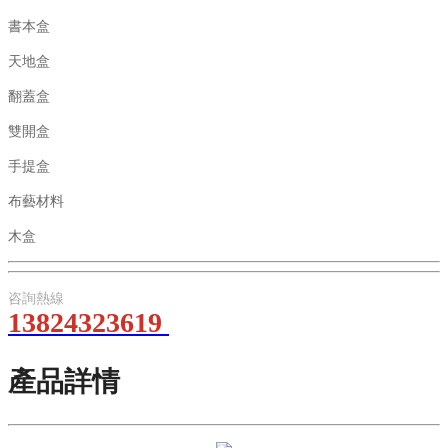
書本盒
天地盒
翻蓋盒
雙開盒
手提盒
布藝材料
木盒
咨詢熱線
13824323619
產品詳情