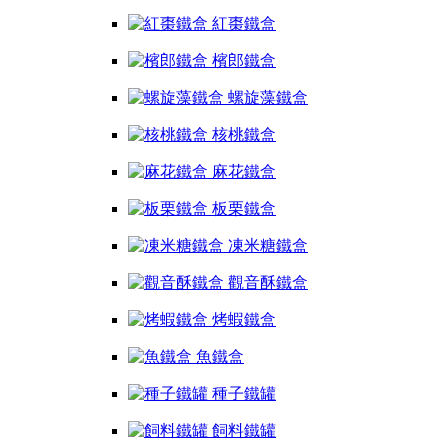
紅棗鐵盒
檳郎鐵盒
螺旋藻鐵盒
核桃鐵盒
麻花鐵盒
板栗鐵盒
凍米糖鐵盒
觀音酥鐵盒
烤蝦鐵盒
魚鐵盒
種子鐵罐
飼料鐵罐