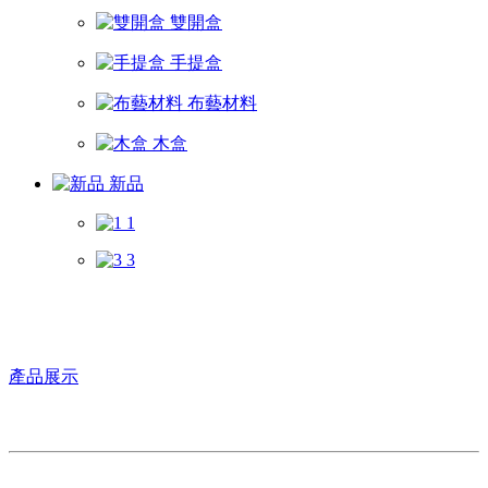
雙開盒
手提盒
布藝材料
木盒
新品
1
3
推薦產品
產品展示
聯系我們