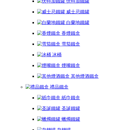
伏特加鐵罐
威士忌鐵罐
白蘭地鐵罐
香煙鐵盒
雪茄鐵盒
冰桶
煙嘴鐵盒
其他煙酒鐵盒
禮品鐵盒
紙巾鐵盒
圣誕鐵罐
蠟燭鐵罐
存錢罐