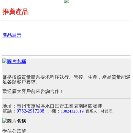
推薦產品
產品展示
嚴格按照質量體系要求程序執行、管控、生產，產品質量能滿
足各類客戶要求。
歡迎廣大客戶前來咨詢合作！
地址：惠州市惠城區水口民營工業園南區四號樓
電話：
0752-2917288
手機：
13824323619
聯系人：林經理
微信公眾號