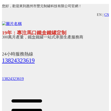
您好，歡迎來到惠州市豐元制罐科技有限公司官網！
EN
|
CN
19年：專注馬口鐵盒鐵罐定制
300萬月產量，鐵盒鐵罐一站式承接生產服務商
24小時服務熱線
13824323619
13824323619