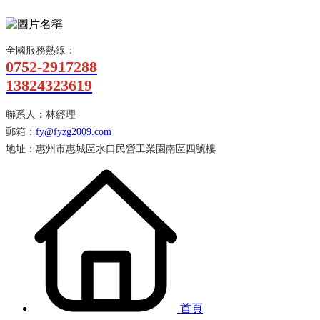
全國服務熱線：
0752-2917288
13824323619
聯系人：林經理
郵箱：
fy@fyzg2009.com
地址：惠州市惠城區水口民營工業園南區四號樓
首頁